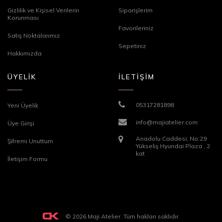
Gizlilik ve Kişisel Verilerin
Siparişlerim
Korunması
Favorileriniz
Satış Noktalarımız
Sepetiniz
Hakkımızda
ÜYELİK
İLETİŞİM
05317281898
Yeni Üyelik
info@majiatelier.com
Üye Girişi
Anadolu Caddesi, No:29
Şifremi Unuttum
Yükseliş Hyundai Plaza , 2
kat
İletişim Formu
© 2026 Maji Atelier. Tüm hakları saklıdır.