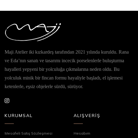
Maji Atelier iki kızkardeş tarafından 2021 yılında kuruldu. Rana
ve Eda’nın sanatı ve tasarımı incecik porselenlerle buluşturma
hayalleri yepyeni bir yolculuğa çıkmalarına neden oldu. Bu
yolculuk minik bir fincan formu hayaliyle başladı, el işlemesi
ketenlerle, eşsiz objelerle sürdü, sürüyor.
KURUMSAL
ALIŞVERİŞ
Mesafeli Satış Sözleşmesi
Hesabım