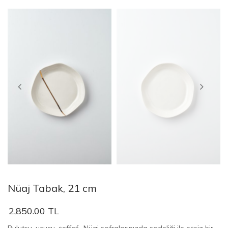
Nüaj Tabak, 21 cm
2,850.00 TL
Bulutsu, uçucu, şeffaf.. Nüaj sofralarınızda sadeliği ile eşsiz bir