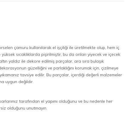
selen çamuru kullanılarak el işçiliği ile üretilmekte olup, hem iç
yüksek sıcaklıklarda pişirilmiştir, bu da onları yiyecek ve içecek
 altın yaldız ile dekore edilmiş parçalar, ara sıra bulaşık
ekorasyonun güzelliğini ve parlaklığını korumak için, çizilmeye
ıkamanız tavsiye edilir. Bu parçalar, içerdiği değerli malzemeler
ma uygun değildir.
karlarımız tarafından el yapımı olduğunu ve bu nedenle her
ersiz olduğunu unutmayın.