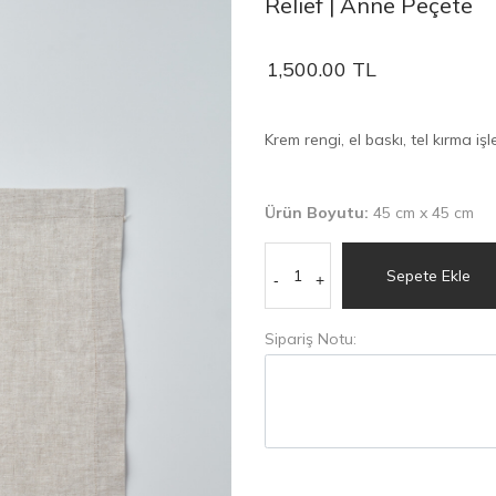
Relief | Anne Peçete
1,500.00 TL
Krem rengi, el baskı, tel kırma işl
Ürün Boyutu:
45 cm x 45 cm
Sepete Ekle
-
+
Sipariş Notu: