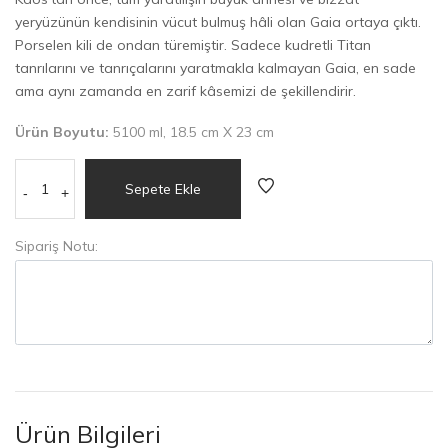
yeryüzünün kendisinin vücut bulmuş hâli olan Gaia ortaya çıktı.
Porselen kili de ondan türemiştir. Sadece kudretli Titan
tanrılarını ve tanrıçalarını yaratmakla kalmayan Gaia, en sade
ama aynı zamanda en zarif kâsemizi de şekillendirir.
Ürün Boyutu:
5100 ml, 18.5 cm X 23 cm
Sepete Ekle
-
+
Sipariş Notu:
Ürün Bilgileri