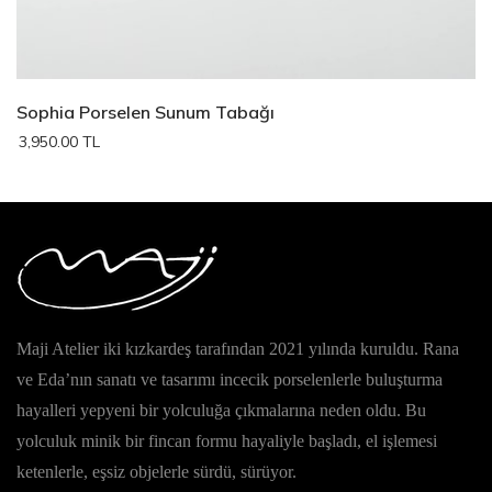
Sophia Porselen Sunum Tabağı
3,950.00 TL
Maji Atelier iki kızkardeş tarafından 2021 yılında kuruldu. Rana
ve Eda’nın sanatı ve tasarımı incecik porselenlerle buluşturma
hayalleri yepyeni bir yolculuğa çıkmalarına neden oldu. Bu
yolculuk minik bir fincan formu hayaliyle başladı, el işlemesi
ketenlerle, eşsiz objelerle sürdü, sürüyor.