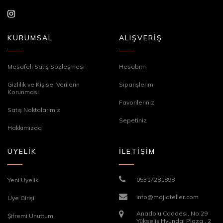
KURUMSAL
ALIŞVERİŞ
Mesafeli Satış Sözleşmesi
Hesabım
Gizlilik ve Kişisel Verilerin
Siparişlerim
Korunması
Favorileriniz
Satış Noktalarımız
Sepetiniz
Hakkımızda
ÜYELİK
İLETİŞİM
05317281898
Yeni Üyelik
info@majiatelier.com
Üye Girişi
Anadolu Caddesi, No:29
Şifremi Unuttum
Yükseliş Hyundai Plaza , 2