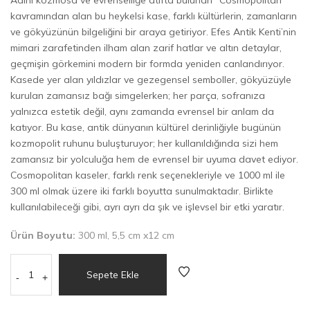
kavramından alan bu heykelsi kase, farklı kültürlerin, zamanların
ve gökyüzünün bilgeliğini bir araya getiriyor. Efes Antik Kenti’nin
mimari zarafetinden ilham alan zarif hatlar ve altın detaylar,
geçmişin görkemini modern bir formda yeniden canlandırıyor.
Kasede yer alan yıldızlar ve gezegensel semboller, gökyüzüyle
kurulan zamansız bağı simgelerken; her parça, sofranıza
yalnızca estetik değil, aynı zamanda evrensel bir anlam da
katıyor. Bu kase, antik dünyanın kültürel derinliğiyle bugünün
kozmopolit ruhunu buluşturuyor; her kullanıldığında sizi hem
zamansız bir yolculuğa hem de evrensel bir uyuma davet ediyor.
Cosmopolitan kaseler, farklı renk seçenekleriyle ve 1000 ml ile
300 ml olmak üzere iki farklı boyutta sunulmaktadır. Birlikte
kullanılabileceği gibi, ayrı ayrı da şık ve işlevsel bir etki yaratır.
Ürün Boyutu:
300 ml, 5,5 cm x12 cm
Sepete Ekle
-
+