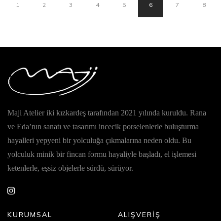
1
2
3
4
5
6
7
8
Maji Atelier iki kızkardeş tarafından 2021 yılında kuruldu. Rana
ve Eda’nın sanatı ve tasarımı incecik porselenlerle buluşturma
hayalleri yepyeni bir yolculuğa çıkmalarına neden oldu. Bu
yolculuk minik bir fincan formu hayaliyle başladı, el işlemesi
ketenlerle, eşsiz objelerle sürdü, sürüyor.
KURUMSAL
ALIŞVERİŞ