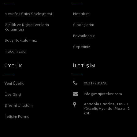
Mesafeli Satış Sözleşmesi
Hesabım
Gizlilik ve Kişisel Verilerin
Siparişlerim
Korunması
Favorileriniz
Satış Noktalarımız
Sepetiniz
Hakkımızda
ÜYELİK
İLETİŞİM
05317281898
Yeni Üyelik
info@majiatelier.com
Üye Girişi
Anadolu Caddesi, No:29
Şifremi Unuttum
Yükseliş Hyundai Plaza , 2
kat
İletişim Formu