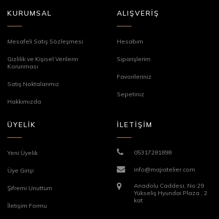
KURUMSAL
ALIŞVERİŞ
Mesafeli Satış Sözleşmesi
Hesabım
Gizlilik ve Kişisel Verilerin
Siparişlerim
Korunması
Favorileriniz
Satış Noktalarımız
Sepetiniz
Hakkımızda
ÜYELİK
İLETİŞİM
05317281898
Yeni Üyelik
info@majiatelier.com
Üye Girişi
Anadolu Caddesi, No:29
Şifremi Unuttum
Yükseliş Hyundai Plaza , 2
kat
İletişim Formu