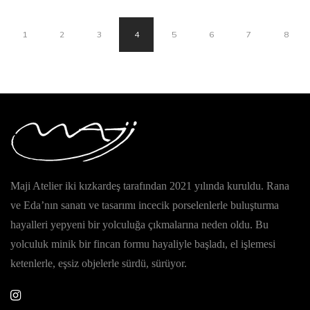
1
2
3
4
5
6
7
8
Maji Atelier iki kızkardeş tarafından 2021 yılında kuruldu. Rana
ve Eda’nın sanatı ve tasarımı incecik porselenlerle buluşturma
hayalleri yepyeni bir yolculuğa çıkmalarına neden oldu. Bu
yolculuk minik bir fincan formu hayaliyle başladı, el işlemesi
ketenlerle, eşsiz objelerle sürdü, sürüyor.