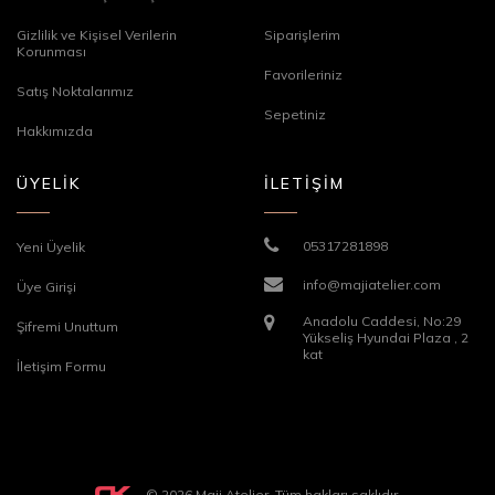
Gizlilik ve Kişisel Verilerin
Siparişlerim
Korunması
Favorileriniz
Satış Noktalarımız
Sepetiniz
Hakkımızda
ÜYELİK
İLETİŞİM
05317281898
Yeni Üyelik
info@majiatelier.com
Üye Girişi
Anadolu Caddesi, No:29
Şifremi Unuttum
Yükseliş Hyundai Plaza , 2
kat
İletişim Formu
© 2026 Maji Atelier. Tüm hakları saklıdır.