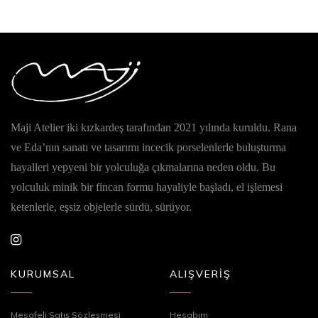
Maji Atelier iki kızkardeş tarafından 2021 yılında kuruldu. Rana
ve Eda’nın sanatı ve tasarımı incecik porselenlerle buluşturma
hayalleri yepyeni bir yolculuğa çıkmalarına neden oldu. Bu
yolculuk minik bir fincan formu hayaliyle başladı, el işlemesi
ketenlerle, eşsiz objelerle sürdü, sürüyor.
KURUMSAL
ALIŞVERİŞ
Mesafeli Satış Sözleşmesi
Hesabım